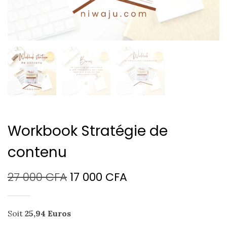
Workbook Stratégie de
contenu
Le
Le
27 000
CFA
17 000
CFA
prix
prix
Soit
25,94
Euros
initial
actuel