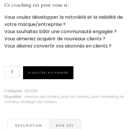
était :
est :
Ce coaching est pour vous si :
27
17
Vous voulez développer la notoriété et la visibilité de
votre marque/entreprise ?
000 CFA.
000 CFA.
Vous souhaitez bâtir une communauté engagée ?
Vous aimeriez acquérir de nouveaux clients ?
Vous désirez convertir vos abonnés en clients ?
quantité
AJOUTER AU PANIER
de
Workbook
Stratégie
Catégorie :
EBOOKS
Étiquettes :
création de contenu
,
plan de contenu
,
plan marketing de
de
contenu
,
stratégie de contenu
contenu
DESCRIPTION
AVIS (0)