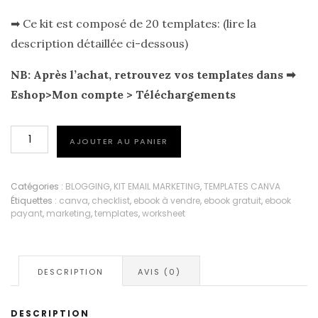
➡ Ce kit est composé de 20 templates: (lire la
description détaillée ci-dessous)
NB: Après l’achat, retrouvez vos templates dans ➡
Eshop>Mon compte > Téléchargements
quantité
AJOUTER AU PANIER
de
20
templates
Catégories :
BLOGGING
,
KIT EMAIL MARKETING
,
TEMPLATES CANVA
Étiquettes :
canva
,
checklist
,
ebook à vendre
,
ebook gratuit
,
ebook
pour
payant
,
marketing
,
templates
,
worksheet
créer
des
ebooks
DESCRIPTION
AVIS (0)
à
vendre
DESCRIPTION