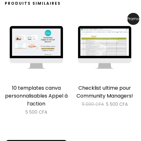
PRODUITS SIMILAIRES
Promo 
10 templates canva
Checklist ultime pour
personnalisables Appel à
Community Managers!
l’action
Le
Le
11 000
CFA
5 500
CFA
prix
prix
5 500
CFA
initial
actue
était :
est :
11
5
000 CFA.
500 C