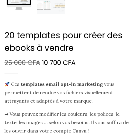
20 templates pour créer des
ebooks à vendre
Le
Le
25 000
CFA
10 700
CFA
prix
prix
Ces
templates email opt-in marketing
initial
actuel
vous
permettent de rendre vos fichiers visuellement
était :
est :
attrayants et adaptés à votre marque.
25
10
➡ Vous pouvez modifier les couleurs, les polices, le
000 CFA.
700 CFA.
texte, les images … selon vos besoins. Il vous suffira de
les ouvrir dans votre compte Canva !