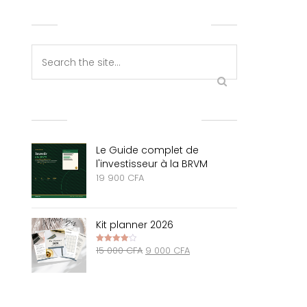
RECHERCHE SUR LE BLOG
NOUVEAUX PRODUITS
Le Guide complet de
l'investisseur à la BRVM
19 900
CFA
Kit planner 2026
Le
Le
15 000
CFA
9 000
CFA
Note
4.00
prix
prix
sur 5
initial
actuel
était :
est :