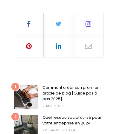
15
9
ME SUIVRE
000 CFA.
000 CFA.
ARTICLES LES PLUS LUS
1
Comment créer son premier
article de blog [Guide pas à
pas 2025]
2 MAI 2025
2
Quel réseau social utilisé pour
votre entreprise en 2024
26 JANVIER 2024