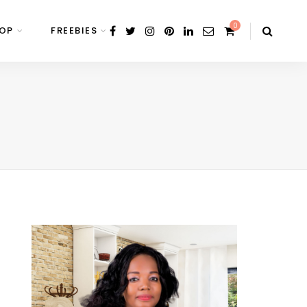
0
HOP
FREEBIES